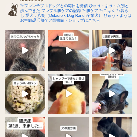
🐾フレンチブルドッグとの毎日を発信
ひゅう・よう・八朔と
歩んできた
フレブル肌ケアの記録
🐾肌ケア
🐾ごはん
🐾暮ら
し
愛犬：八朔（Delacroix Dog Ranch卒業犬）
ひゅう・ようは
お空組🌈
👇肌ケア図書館・ショップはこちら