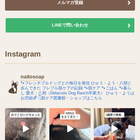
メルマガ登録
LINEで問い合わせ
Instagram
naitosoap
🐾フレンチブルドッグとの毎日を発信
ひゅう・よう・八朔と
歩んできた
フレブル肌ケアの記録
🐾肌ケア
🐾ごはん
🐾暮ら
し
愛犬：八朔（Delacroix Dog Ranch卒業犬）
ひゅう・ようは
お空組🌈
👇肌ケア図書館・ショップはこちら