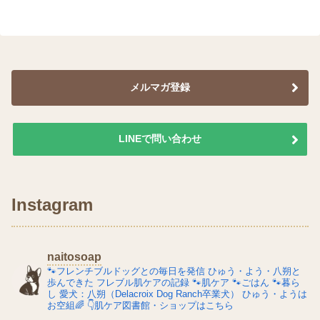
へ
へ
メルマガ登録
LINEで問い合わせ
Instagram
naitosoap
🐾フレンチブルドッグとの毎日を発信
ひゅう・よう・八朔と
歩んできた
フレブル肌ケアの記録
🐾肌ケア
🐾ごはん
🐾暮ら
し
愛犬：八朔（Delacroix Dog Ranch卒業犬）
ひゅう・ようは
お空組🌈
👇肌ケア図書館・ショップはこちら