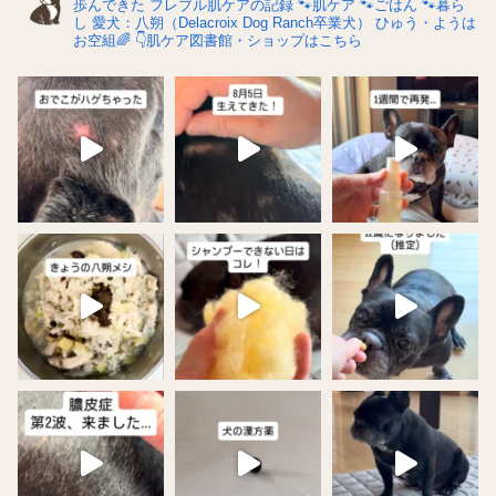
歩んできた
フレブル肌ケアの記録
🐾肌ケア
🐾ごはん
🐾暮ら
し
愛犬：八朔（Delacroix Dog Ranch卒業犬）
ひゅう・ようは
お空組🌈
👇肌ケア図書館・ショップはこちら