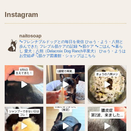
Instagram
naitosoap
🐾フレンチブルドッグとの毎日を発信
ひゅう・よう・八朔と
歩んできた
フレブル肌ケアの記録
🐾肌ケア
🐾ごはん
🐾暮ら
し
愛犬：八朔（Delacroix Dog Ranch卒業犬）
ひゅう・ようは
お空組🌈
👇肌ケア図書館・ショップはこちら