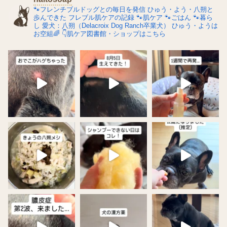
🐾フレンチブルドッグとの毎日を発信
ひゅう・よう・八朔と
歩んできた
フレブル肌ケアの記録
🐾肌ケア
🐾ごはん
🐾暮ら
し
愛犬：八朔（Delacroix Dog Ranch卒業犬）
ひゅう・ようは
お空組🌈
👇肌ケア図書館・ショップはこちら