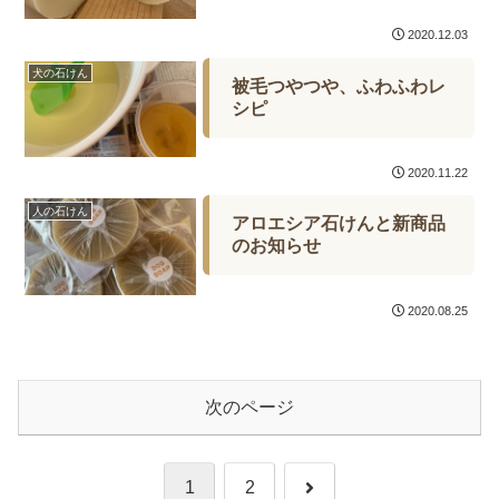
2020.12.03
犬の石けん
被毛つやつや、ふわふわレ
シピ
2020.11.22
人の石けん
アロエシア石けんと新商品
のお知らせ
2020.08.25
次のページ
次
1
2