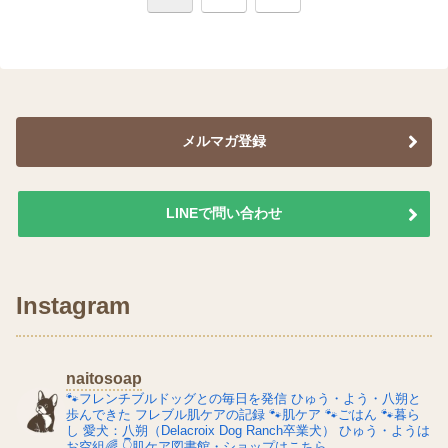
へ
メルマガ登録
LINEで問い合わせ
Instagram
naitosoap
🐾フレンチブルドッグとの毎日を発信
ひゅう・よう・八朔と
歩んできた
フレブル肌ケアの記録
🐾肌ケア
🐾ごはん
🐾暮ら
し
愛犬：八朔（Delacroix Dog Ranch卒業犬）
ひゅう・ようは
お空組🌈
👇肌ケア図書館・ショップはこちら