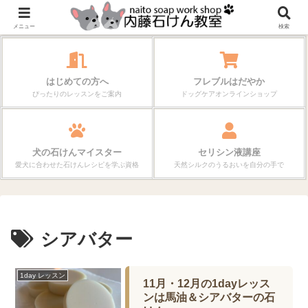
作る楽しさが、毎日の暮らしを変えていく。
メニュー
検索
はじめての方へ
フレブルはだやか
ぴったりのレッスンをご案内
ドッグケアオンラインショップ
犬の石けんマイスター
セリシン液講座
愛犬に合わせた石けんレシピを学ぶ資格
天然シルクのうるおいを自分の手で
シアバター
1day レッスン
11月・12月の1dayレッス
ンは馬油＆シアバターの石