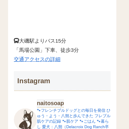
大磯駅よりバス15分
「馬場公園」下車、徒歩3分
交通アクセスの詳細
Instagram
naitosoap
🐾フレンチブルドッグとの毎日を発信
ひ
ゅう・よう・八朔と歩んできた
フレブル
肌ケアの記録
🐾肌ケア
🐾ごはん
🐾暮ら
し
愛犬：八朔（Delacroix Dog Ranch卒