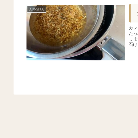
人の石けん
カレ
たっ
しま
石け