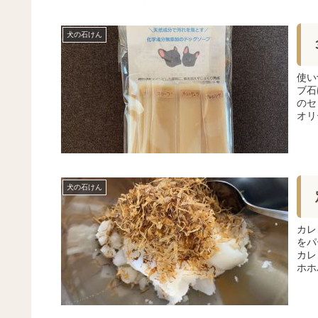
犬の石けん
使い
ブ石
のセ
オリ
犬の石けん
カレ
をパ
カレ
ホホ