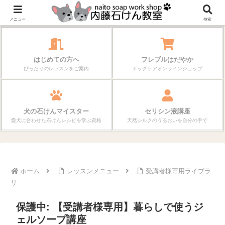
作る楽しさが、毎日の暮らしを変えていく。
メニュー
検索
はじめての方へ
フレブルはだやか
ぴったりのレッスンをご案内
ドッグケアオンラインショップ
犬の石けんマイスター
セリシン液講座
愛犬に合わせた石けんレシピを学ぶ資格
天然シルクのうるおいを自分の手で
ホーム
レッスンメニュー
受講者様専用ライブラ
リ
保護中: 【受講者様専用】暮らしで使うジ
ェルソープ講座