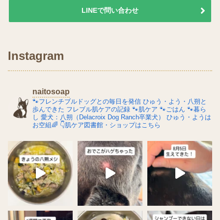
LINEで問い合わせ
Instagram
naitosoap
🐾フレンチブルドッグとの毎日を発信
ひゅう・よう・八朔と
歩んできた
フレブル肌ケアの記録
🐾肌ケア
🐾ごはん
🐾暮ら
し
愛犬：八朔（Delacroix Dog Ranch卒業犬）
ひゅう・ようは
お空組🌈
👇肌ケア図書館・ショップはこちら