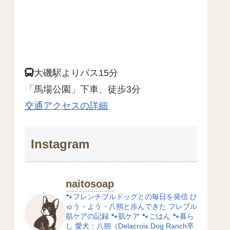
大磯駅よりバス15分
「馬場公園」下車、徒歩3分
交通アクセスの詳細
Instagram
naitosoap
🐾フレンチブルドッグとの毎日を発信
ひ
ゅう・よう・八朔と歩んできた
フレブル
肌ケアの記録
🐾肌ケア
🐾ごはん
🐾暮ら
し
愛犬：八朔（Delacroix Dog Ranch卒