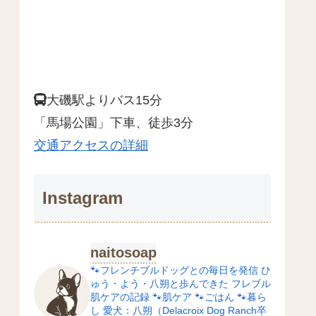
大磯駅よりバス15分
「馬場公園」下車、徒歩3分
交通アクセスの詳細
Instagram
naitosoap
🐾フレンチブルドッグとの毎日を発信
ひ
ゅう・よう・八朔と歩んできた
フレブル
肌ケアの記録
🐾肌ケア
🐾ごはん
🐾暮ら
し
愛犬：八朔（Delacroix Dog Ranch卒