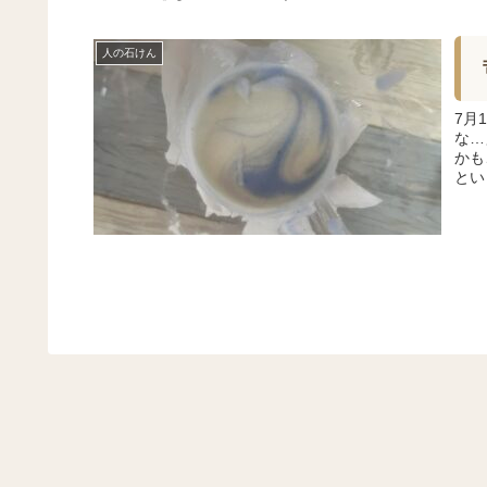
人の石けん
7月
な…
かも
とい