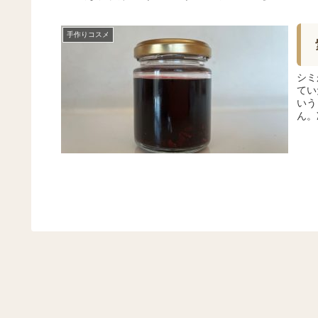
手作りコスメ
シミ
てい
いう
ん。