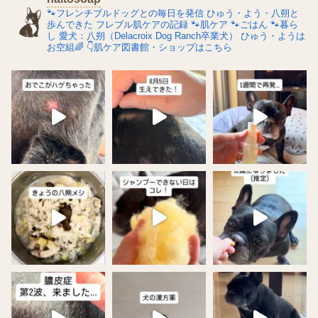
🐾フレンチブルドッグとの毎日を発信
ひゅう・よう・八朔と
歩んできた
フレブル肌ケアの記録
🐾肌ケア
🐾ごはん
🐾暮ら
し
愛犬：八朔（Delacroix Dog Ranch卒業犬）
ひゅう・ようは
お空組🌈
👇肌ケア図書館・ショップはこちら