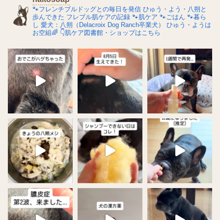
🐾フレンチブルドッグとの毎日を発信
ひゅう・よう・八朔と
歩んできた
フレブル肌ケアの記録
🐾肌ケア
🐾ごはん
🐾暮ら
し
愛犬：八朔（Delacroix Dog Ranch卒業犬）
ひゅう・ようは
お空組🌈
👇肌ケア図書館・ショップはこちら